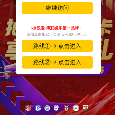
k8凯发·博彩娱乐第一品牌！
注册送豪礼·亿万奖池·首存送88888元